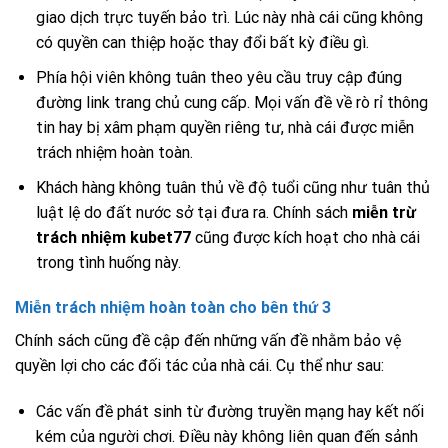
giao dịch trực tuyến bảo trì. Lúc này nhà cái cũng không
có quyền can thiệp hoặc thay đổi bất kỳ điều gì.
Phía hội viên không tuân theo yêu cầu truy cập đúng
đường link trang chủ cung cấp. Mọi vấn đề về rò rỉ thông
tin hay bị xâm phạm quyền riêng tư, nhà cái được miễn
trách nhiệm hoàn toàn.
Khách hàng không tuân thủ về độ tuổi cũng như tuân thủ
luật lệ do đất nước sở tại đưa ra. Chính sách
miễn trừ
trách nhiệm kubet77
cũng được kích hoạt cho nhà cái
trong tình huống này.
Miễn trách nhiệm hoàn toàn cho bên thứ 3
Chính sách cũng đề cập đến những vấn đề nhằm bảo vệ
quyền lợi cho các đối tác của nhà cái. Cụ thể như sau:
Các vấn đề phát sinh từ đường truyền mạng hay kết nối
kém của người chơi. Điều này không liên quan đến sảnh