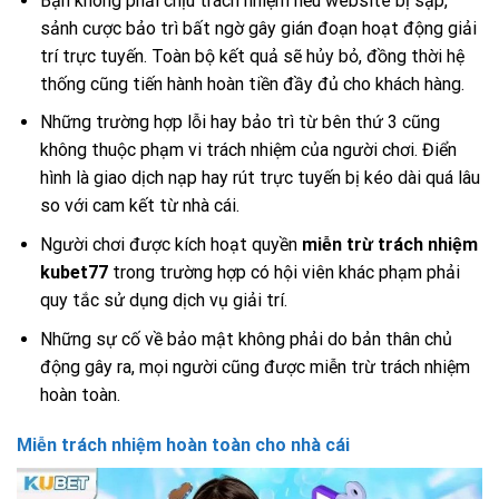
Bạn không phải chịu trách nhiệm nếu website bị sập,
sảnh cược bảo trì bất ngờ gây gián đoạn hoạt động giải
trí trực tuyến. Toàn bộ kết quả sẽ hủy bỏ, đồng thời hệ
thống cũng tiến hành hoàn tiền đầy đủ cho khách hàng.
Những trường hợp lỗi hay bảo trì từ bên thứ 3 cũng
không thuộc phạm vi trách nhiệm của người chơi. Điển
hình là giao dịch nạp hay rút trực tuyến bị kéo dài quá lâu
so với cam kết từ nhà cái.
Người chơi được kích hoạt quyền
miễn trừ trách nhiệm
kubet77
trong trường hợp có hội viên khác phạm phải
quy tắc sử dụng dịch vụ giải trí.
Những sự cố về bảo mật không phải do bản thân chủ
động gây ra, mọi người cũng được miễn trừ trách nhiệm
hoàn toàn.
Miễn trách nhiệm hoàn toàn cho nhà cái