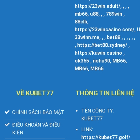
https://23win.adult/
, , , ,
mb66
,
u88
, , ,
789win
,
88clb
,
https://23wincasino.com/
,
U
33winn.me
, , ,
bet88
,
, , , , ,
,
https://bet88.sydney/
,
https://kuwin.casino
,
ok365
,
nohu90
,
MB66
,
MB66
,
MB66
VỀ KUBET77
THÔNG TIN LIÊN HỆ
TÊN CÔNG TY:
CHÍNH SÁCH BẢO MẬT
KUBET77
ĐIỀU KHOẢN VÀ ĐIỀU
LINK:
KIỆN
https://kubet77.golf/