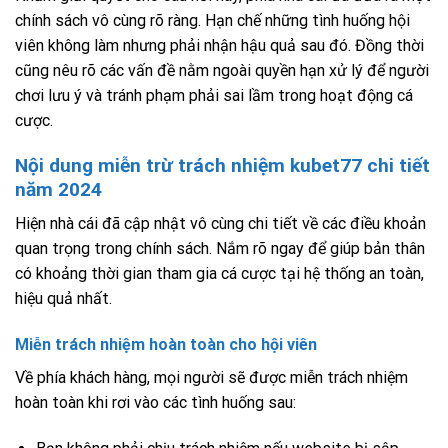
chính sách vô cùng rõ ràng. Hạn chế những tình huống hội
viên không làm nhưng phải nhận hậu quả sau đó. Đồng thời
cũng nêu rõ các vấn đề nằm ngoài quyền hạn xử lý để người
chơi lưu ý và tránh phạm phải sai lầm trong hoạt động cá
cược.
Nội dung miễn trừ trách nhiệm kubet77 chi tiết
năm 2024
Hiện nhà cái đã cập nhật vô cùng chi tiết về các điều khoản
quan trọng trong chính sách. Nắm rõ ngay để giúp bản thân
có khoảng thời gian tham gia cá cược tại hệ thống an toàn,
hiệu quả nhất.
Miễn trách nhiệm hoàn toàn cho hội viên
Về phía khách hàng, mọi người sẽ được miễn trách nhiệm
hoàn toàn khi rơi vào các tình huống sau: